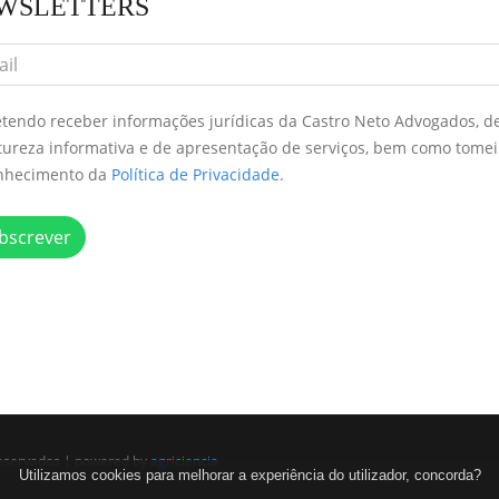
WSLETTERS
etendo receber informações jurídicas da Castro Neto Advogados, d
tureza informativa e de apresentação de serviços, bem como tomei
nhecimento da
Política de Privacidade.
bscrever
reservados | powered by
agriciencia
Utilizamos cookies para melhorar a experiência do utilizador, concorda?