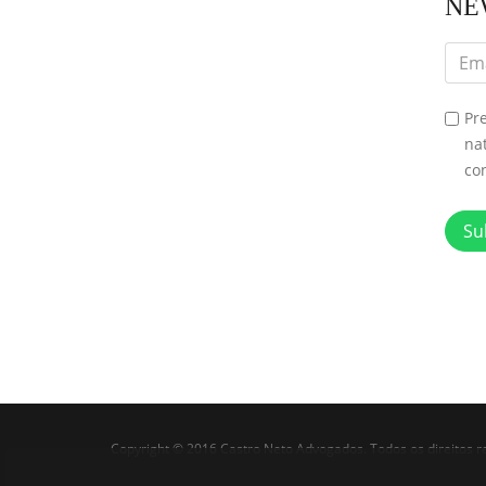
NE
Pr
na
co
Su
Copyright © 2016 Castro Neto Advogados. Todos os direitos 