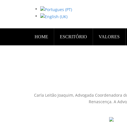
HOME
ESCRITÓRIO
VALORES
Carla Leitão Joaquim, Advogada Coordenadora d
Renascença. A Advo